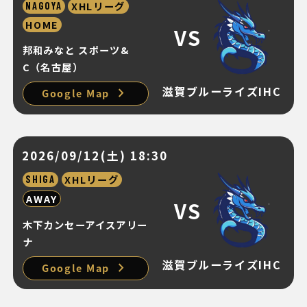
XHLリーグ
NAGOYA
HOME
VS
邦和みなと スポーツ&
C（名古屋）
滋賀ブルーライズIHC
chevron_right
Google Map
2026/09/12(土) 18:30
XHLリーグ
SHIGA
AWAY
VS
木下カンセーアイスアリー
ナ
滋賀ブルーライズIHC
chevron_right
Google Map