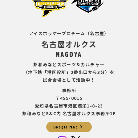
アイスホッケープロチーム（名古屋）
名古屋オルクス
NAGOYA
邦和みなとスポーツ＆カルチャ―
（地下鉄「港区役所」2番出口から3分）を
試合会場として活動中！
事務所
〒455-0015
愛知県名古屋市港区港栄1-8-23
邦和みなとS&C内 名古屋オルクス事務所1F
chevron_right
Google Map