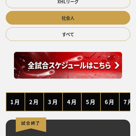
XHLリーグ
社会人
すべて
1月
2月
3月
4月
5月
6月
7月
試合終了