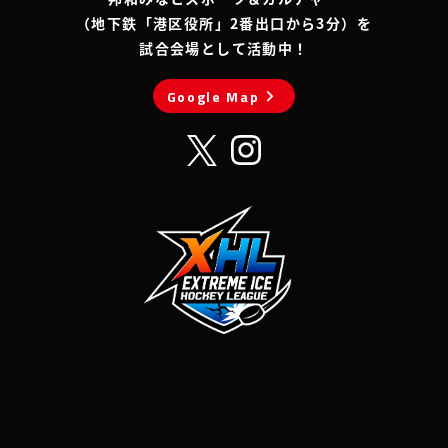
（地下鉄「港区役所」2番出口から3分）を
試合会場として活動中！
chevron_right
Google Map