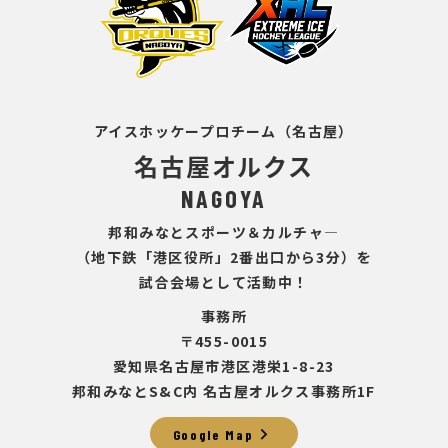
アイスホッケープロチーム（名古屋）
名古屋オルクス
NAGOYA
邦和みなとスポーツ＆カルチャ―
（地下鉄「港区役所」2番出口から3分）を
試合会場として活動中！
事務所
〒455-0015
愛知県名古屋市港区港栄1-8-23
邦和みなとS&C内 名古屋オルクス事務所1F
chevron_right
Google Map