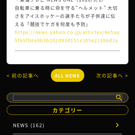
自転車に乗る時に命を守る“ヘルメット” 大切
さをアイスホッケーの選手たちが子供達に伝
える「競技でケガを何度も予防」
https://news.yahoo.co.jp/articles/4e5aa
5f65fb8a9b3b202d83d151e105e21398d1a
< 前の記事へ
次の記事へ >
ALL NEWS
検
索
カテゴリー
NEWS (162)